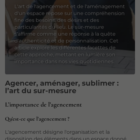
L'art de l'agencement et de l'aménagement
d'un espace repose sur une compréhension
fine des besoins, des désirs et des
particularités du lieu. Le sur-mesure
s'affirme comme une réponse à la quête
d'authenticité et de personnalisation. Cet
article explore les différentes facettes de
cette approche, mettant en lumière son
importance dans nos vies quotidiennes.
Agencer, aménager, sublimer :
l’art du sur-mesure
L’importance de l’agencement
Qu'est-ce que l'agencement ?
L'agencement désigne l'organisation et la
disposition des éléments dans un espace donné.