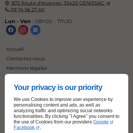
872 Route d'Arveyres,
33420
GENISSAC
09 74 56 27 40
Lun - Ven
: 08h00 - 17h30
Accueil
Contactez-nous
Mentions légales
Plan du site
Your privacy is our priority
We use Cookies to improve user experience by
Haut de page
personalising content and ads, as well as
analyzing traffic and optimizing social networks
functionalities. By clicking "I Agree" you consent to
the use of Cookies from our providers
Google
Facebook
.